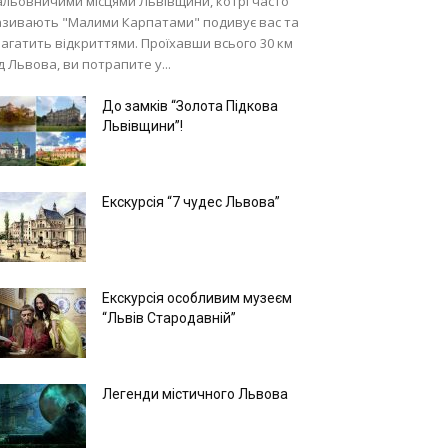
альовничими місцями Львівщини, котрі часто
азивають "Малими Карпатами" подивує вас та
агатить відкриттями. Проїхавши всього 30 км
д Львова, ви потрапите у...
До замків “Золота Підкова
Львівщини”!
Екскурсія “7 чудес Львова”
Екскурсія особливим музеєм
“Львів Стародавній”
Легенди містичного Львова