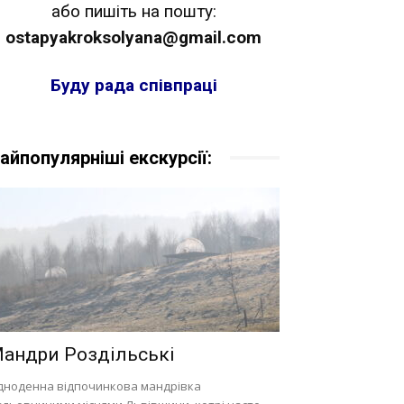
або пишіть на пошту:
ostapyakroksolyana@gmail.com
Буду рада співпраці
айпопулярніші екскурсії:
андри Роздільські
дноденна відпочинкова мандрівка