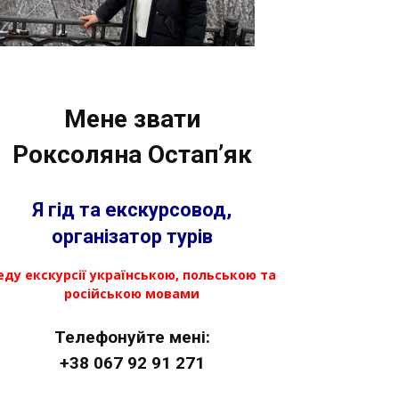
Мене звати
Роксоляна Остап’як
Я гід та екскурсовод,
організатор турів
еду екскурсії українською, польською та
російською мовами
Телефонуйте мені:
+38 067 92 91 271