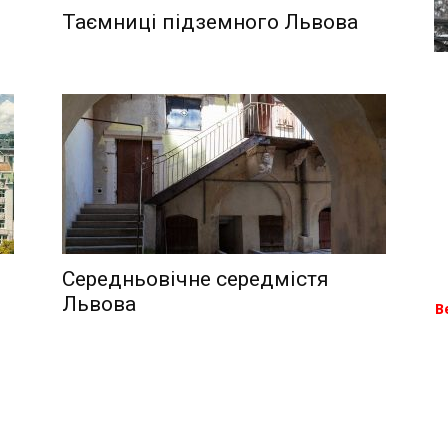
Таємниці підземного Львова
Роксоляною
Остап'як
Середньовічне середмістя
Львова
В