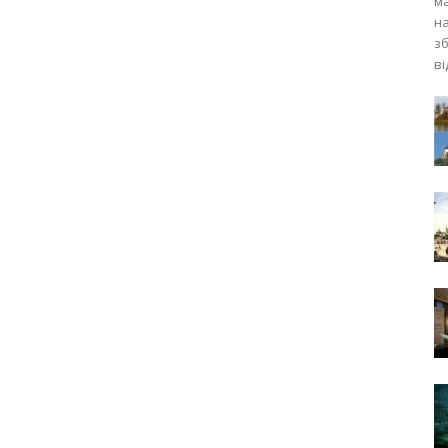
м
н
зб
ві