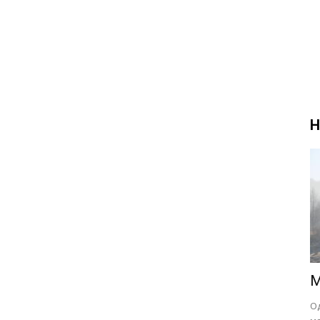
Н
М
О