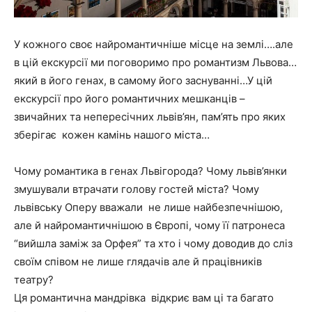
У кожного своє найромантичніше місце на землі….але
в цій екскурсії ми поговоримо про романтизм Львова…
який в його генах, в самому його заснуванні…У цій
екскурсії про його романтичних мешканців –
звичайних та непересічних львів’ян, пам’ять про яких
зберігає кожен камінь нашого міста…
Чому романтика в генах Львігорода? Чому львів’янки
змушували втрачати голову гостей міста? Чому
львівську Оперу вважали не лише найбезпечнішою,
але й найромантичнішою в Європі, чому її патронеса
“вийшла заміж за Орфея” та хто і чому доводив до сліз
своїм співом не лише глядачів але й працівників
театру?
Ця романтична мандрівка відкриє вам ці та багато