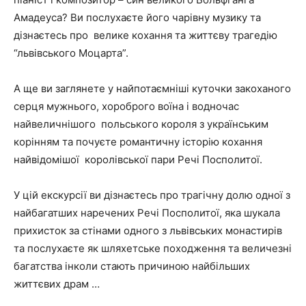
Амадеуса? Ви послухаєте його чарівну музику та
дізнаєтесь про велике кохання та життєву трагедію
“львівського Моцарта”.
А ще ви заглянете у найпотаємніші куточки закоханого
серця мужнього, хороброго воїна і водночас
найвеличнішого польського короля з українським
корінням та почуєте романтичну історію кохання
найвідомішої королівської пари Речі Посполитої.
У цій екскурсії ви дізнаєтесь про трагічну долю одної з
найбагатших наречених Речі Посполитої, яка шукала
прихисток за стінами одного з львівських монастирів
та послухаєте як шляхетське походження та величезні
багатства інколи стають причиною найбільших
життєвих драм …