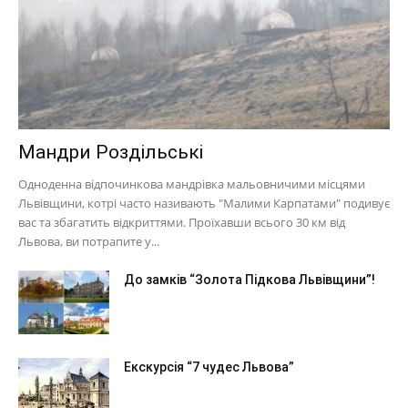
Мандри Роздільські
Одноденна відпочинкова мандрівка мальовничими місцями
Львівщини, котрі часто називають "Малими Карпатами" подивує
вас та збагатить відкриттями. Проїхавши всього 30 км від
Львова, ви потрапите у...
До замків “Золота Підкова Львівщини”!
Екскурсія “7 чудес Львова”