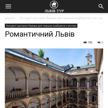
додому
Екскурсії центром Львова для перших знайомств з містом
Екскурсії центром Львова для перших знайомств з містом
Романтичний Львів
745
0