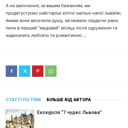
А на закінчення, за вашим бажанням, ми
продегустуємо найстаріші елітні хмільні напої львів’ян,
якими вони веселили душу, загоювали сердечні рани,
пили в перший “медовий” місяць після одруження та
надихались любов’ю та романтикою …
СТАТТІ ПО ТЕМІ
БІЛЬШЕ ВІД АВТОРА
Екскурсія “7 чудес Львова”