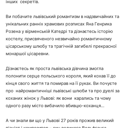
інших секретів.
Ви побачите львівський романтизм в надзвичайних та
унікальних ранніх храмових розписах Яна Генрика
Розена у вірменській Катедрі та дізнаєтесь історію
костелу, присвяченого незвичайно романтичному
цісарському шлюбу та трагічній загибелі прекрасної
монаршої цісаревни.
Дізнаєтесь як проста львівська дівчина змогла
полонити серце польського короля, який кохав її до
кінця свого життя та помирав на її руках. Ви почуєте
про найромантичніші львівські шлюби та про дуелі за
коханих жінок у Львові: як вони карались та чому
одного разу місто вибачило вбивцю-коханця…
А чи знали ви що у Львові 27 років прожив великий
піаніст і композитор – син великого Вольфганга