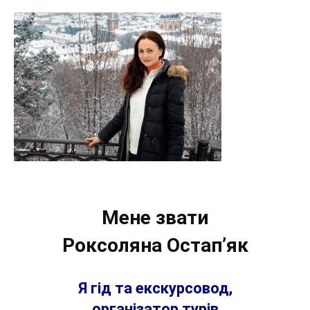
Мене звати
Роксоляна Остап’як
Я гід та екскурсовод,
організатор турів