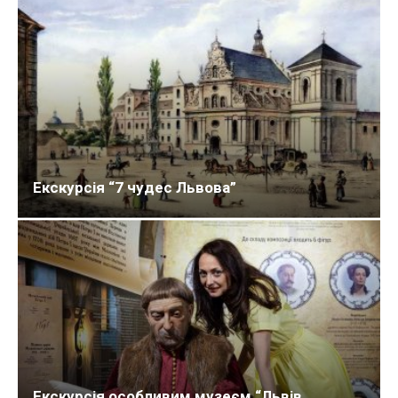
Екскурсія “7 чудес Львова”
Екскурсія особливим музеєм “Львів