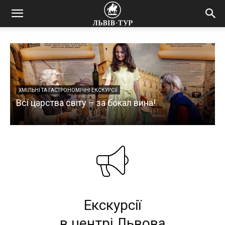
ХМІЛЬНІ ТА ГАСТРОНОМІЧНІ ЕКСКУРСІЇ
Всі царства світу – за бокал вина!
Екскурсії
в центрі Львова