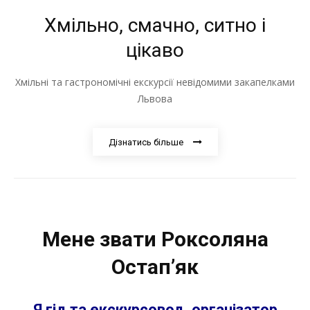
Хмільно, смачно, ситно і
цікаво
Хмільні та гастрономічні екскурсії невідомими закапелками
Львова
Дізнатись більше
Мене звати
Роксоляна
Остап’як
Я гід та екскурсовод,
організатор